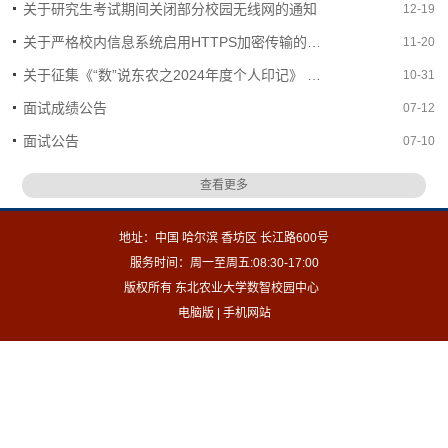
关于研究生考试期间关闭部分校园无线网的通知
12-19
关于严格校内信息系统启用HTTPS加密传输的通知
11-20
关于征集《“数”说东农之2024年度个人印记》 主题设计稿的启事
10-31
面试成绩公告
07-12
面试公告
07-10
查看更多
地址：中国 哈尔滨 香坊区 长江路600号
服务时间：周一至周五:08:30-17:00
版权所有 东北农业大学数智校园中心
电脑版
|
手机网站