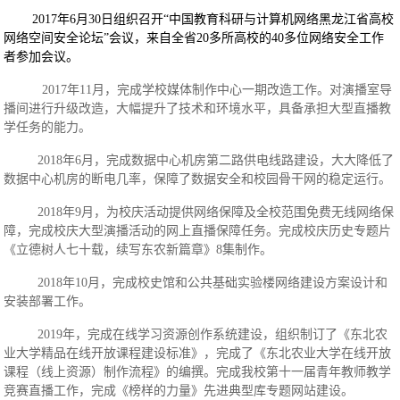
2017年6
月
30
日组织召开
“中国教育科研与计算机网络黑龙江省高校
网络空间安全论坛”会议，来自全省
20
多所高校的
40
多位网络安全工作
者参加会议。
2017年11月，完成学校媒体制作中心一期改造工作。对演播室导
播间进行升级改造，大幅提升了技术和环境水平，具备承担大型直播教
学任务的能力。
2018年6月，完成数据中心机房第二路供电线路建设，大大降低了
数据中心机房的断电几率，保障了数据安全和校园骨干网的稳定运行。
2018年9月，为校庆活动提供网络保障及全校范围免费无线网络保
障，完成校庆大型演播活动的网上直播保障任务。完成校庆历史专题片
《立德树人七十载，续写东农新篇章》8集制作。
2018年10月，完成校史馆和公共基础实验楼网络建设方案设计和
安装部署工作。
2019年，完成在线学习资源创作系统建设，组织制订了《东北农
业大学精品在线开放课程建设标准》，完成了《东北农业大学在线开放
课程（线上资源）制作流程》的编撰。完成我校第十一届青年教师教学
竞赛直播工作，完成《榜样的力量》先进典型库专题网站建设。