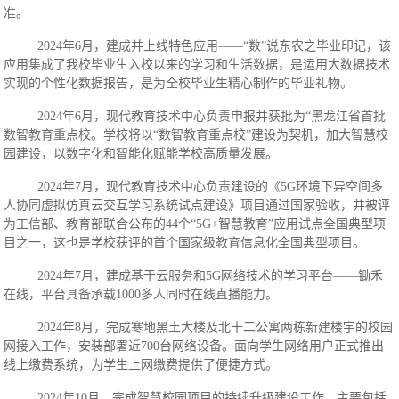
准。
2024年6月，建成并上线特色应用——“数”说东农之毕业印记，该
应用集成了我校毕业生入校以来的学习和生活数据，是运用大数据技术
实现的个性化数据报告，是为全校毕业生精心制作的毕业礼物。
2024年6月
，现代教育技术中心负责申报并获批为
“黑龙江省首批
数智教育重点校。学校将以“数智教育重点校”建设为契机，加大智慧校
园建设，以数字化和智能化赋能学校高质量发展。
2024年7月，现代教育技术中心负责建设的《5G环境下异空间多
人协同虚拟仿真云交互学习系统试点建设》项目通过国家验收，并被评
为工信部、教育部联合公布的44个“5G+智慧教育”应用试点全国典型项
目之一，这也是学校获评的首个国家级教育信息化全国典型项目。
2024年7月，建成基于云服务和5G网络技术的学习平台——锄禾
在线，平台具备承载1000多人同时在线直播能力。
2024年8月，完成寒地黑土大楼及北十二公寓两栋新建楼宇的校园
网接入工作，安装部署近700台网络设备。面向学生网络用户正式推出
线上缴费系统，为学生上网缴费提供了便捷方式。
2024年10月，完成智慧校园项目的持续升级建设工作，主要包括