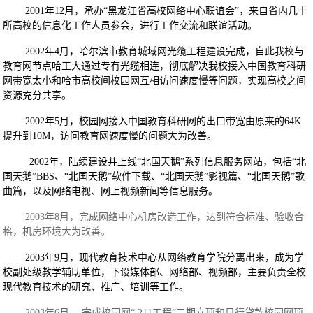
2001年12月，承办“黑龙江省高校网络中心联谊会”，来自省内几十
所高校的信息化工作人员参会，进行工作交流和联谊活动。
2002年4月，哈尔滨市教育城域网光缆工程建设完成，自此我校与
教育网节点哈工大通过专有光缆相连，彻底解决我校接入中国教育科研
网带宽太小和哈市高校间校园网互相访问速度慢等问题，实现高校之间
资源充分共享。
2002年5月，校园网接入中国教育科研网的出口带宽由原来的64K
提升到10M，访问教育网速度慢的问题大为改善。
2002年，陆续建设并上线“北国天鹅”系列信息服务网站，包括“北
国天鹅”BBS、“北国天鹅”软件下载、“北国天鹅”影视篇、“北国天鹅”歌
曲篇，以及网络电视、网上视频新闻等信息服务。
2003年8月，完成网络中心机房改造工作，达到符合标准、验收合
格，机房环境大为改善。
2003年9月，现代教育技术中心从网络教育学院分离出来，成为学
校副处级教学辅助单位，下设媒体部、网络部、视频部，主要负责全校
现代教育技术的研究、推广、培训等工作。
2003年6月 ，完成校园网“ 211工程”二期立项和日行贷款校园网项