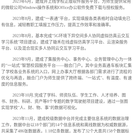
2023年6月，建成并
上线学校正版软件服务平台，为师生提供常用
的微软公司
Windows操作系统和Office办公软件免费下载与授权服务。
2023年8月，建成“一表通”平台，实现填报各类表格时自动填充已
有信息，减轻教职工填报工作压力，提高工作效率和准确率。
2023年8月，基本
完成
“5G环境下异空间多人协同虚拟仿真云交互
学习系统”项目建设，建成了锄禾在线虚拟仿真学习平台、云渲染服务
平台、以及混合现实多人协同云交互学习平台。
2023年9月，
建成了集服务中心、事务中心、业务管理中心为一体
的
“一站式”智慧校园服务平台——融合门户。其中业务直通车板块汇集
了学校各业务系统的入口，网上办事大厅根据各部门需求进行了流程的
优化与再造，融合门户为师生提供了跨终端、“一站式”、有温度、有速
度的信息服务。
2023年10月,完成了学科、师资队伍、学生工作、人才培养、图
书、财务、科研、资产等8个专题的数字驾驶舱项目建设，通过一张图
实现学校“人、财、物、事”的数据可视化。
2023年11月，建成校级数据中台并完成主要信息系统的数据治理
工作，数据中台以18个部门的14个信息系统和离线数据为权威数据源，
共采集了486张数据表，1.18亿条数据，发布了32个大类共158个数据标