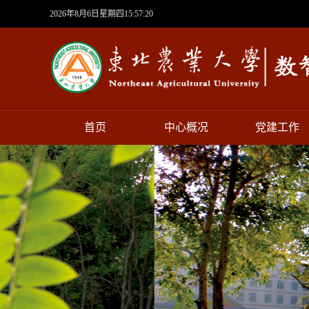
2026年8月6日星期四15:57:20
首页
中心概况
党建工作