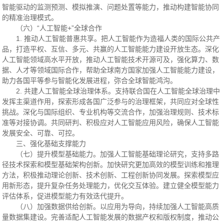
智能驱动的监测预测、模拟推演、问题处置等能力，推动构建智能协同
的精准治理模式。
（六）“人工智能+”全球合作
1. 推动人工智能普惠共享。把人工智能作为造福人类的国际公共产
品，打造平权、互信、多元、共赢的人工智能能力建设开放生态。深化
人工智能领域高水平开放，推动人工智能技术开源可及，强化算力、数
据、人才等领域国际合作，帮助全球南方国家加强人工智能能力建设，
助力各国平等参与智能化发展进程，弥合全球智能鸿沟。
2. 共建人工智能全球治理体系。支持联合国在人工智能全球治理中
发挥主渠道作用，探索形成各国广泛参与的治理框架，共同应对全球性
挑战。深化与国际组织、专业机构等交流合作，加强治理规则、技术标
准等对接协调。共同研判、积极应对人工智能应用风险，确保人工智能
发展安全、可靠、可控。
三、强化基础支撑能力
（七）提升模型基础能力。加强人工智能基础理论研究，支持多路
径技术探索和模型基础架构创新。加快研究更加高效的模型训练和推理
方法，积极推动理论创新、技术创新、工程创新协同发展。探索模型应
用新形态，提升复杂任务处理能力，优化交互体验。建立健全模型能力
评估体系，促进模型能力有效迭代提升。
（八）加强数据供给创新。以应用为导向，持续加强人工智能高质
量数据集建设。完善适配人工智能发展的数据产权和版权制度，推动公