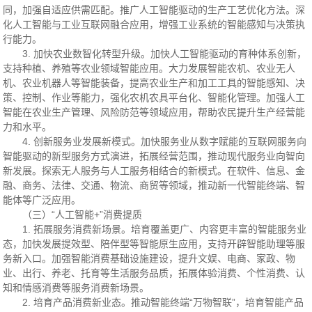
同，加强自适应供需匹配。推广人工智能驱动的生产工艺优化方法。深
化人工智能与工业互联网融合应用，增强工业系统的智能感知与决策执
行能力。
3. 加快农业数智化转型升级。加快人工智能驱动的育种体系创新，
支持种植、养殖等农业领域智能应用。大力发展智能农机、农业无人
机、农业机器人等智能装备，提高农业生产和加工工具的智能感知、决
策、控制、作业等能力，强化农机农具平台化、智能化管理。加强人工
智能在农业生产管理、风险防范等领域应用，帮助农民提升生产经营能
力和水平。
4. 创新服务业发展新模式。加快服务业从数字赋能的互联网服务向
智能驱动的新型服务方式演进，拓展经营范围，推动现代服务业向智向
新发展。探索无人服务与人工服务相结合的新模式。在软件、信息、金
融、商务、法律、交通、物流、商贸等领域，推动新一代智能终端、智
能体等广泛应用。
（三）“人工智能+”消费提质
1. 拓展服务消费新场景。培育覆盖更广、内容更丰富的智能服务业
态，加快发展提效型、陪伴型等智能原生应用，支持开辟智能助理等服
务新入口。加强智能消费基础设施建设，提升文娱、电商、家政、物
业、出行、养老、托育等生活服务品质，拓展体验消费、个性消费、认
知和情感消费等服务消费新场景。
2. 培育产品消费新业态。推动智能终端“万物智联”，培育智能产品