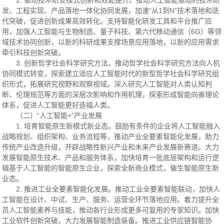
2. 驱动技术研发模式创新和效能提升。推动人工智能驱动的技术研
发、工程实现、产品落地一体化协同发展，加速“从1到N”技术落地和迭
代突破，促进创新成果高效转化。支持智能化研发工具和平台推广应
用，加强人工智能与生物制造、量子科技、第六代移动通信（6G）等领
域技术协同创新，以新的科研成果支撑场景应用落地，以新的应用需求
牵引科技创新突破。
3. 创新哲学社会科学研究方法。推动哲学社会科学研究方法向人机
协同模式转变，探索建立适应人工智能时代的新型哲学社会科学研究组
织形式，拓展研究视野和观察视域。深入研究人工智能对人类认知判
断、伦理规范等方面的深层次影响和作用机理，探索形成智能向善理论
体系，促进人工智能更好造福人类。
（二）“人工智能+”产业发展
1. 培育智能原生新模式新业态。鼓励有条件的企业将人工智能融入
战略规划、组织架构、业务流程等，推动产业全要素智能化发展，助力
传统产业改造升级，开辟战略性新兴产业和未来产业发展新赛道。大力
发展智能原生技术、产品和服务体系，加快培育一批底层架构和运行逻
辑基于人工智能的智能原生企业，探索全新商业模式，催生智能原生新
业态。
2. 推进工业全要素智能化发展。推动工业全要素智能联动，加快人
工智能在设计、中试、生产、服务、运营全环节落地应用。着力提升全
员人工智能素养与技能，推动各行业形成更多可复用的专家知识。加快
工业软件创新突破，大力发展智能制造装备。推进工业供应链智能协