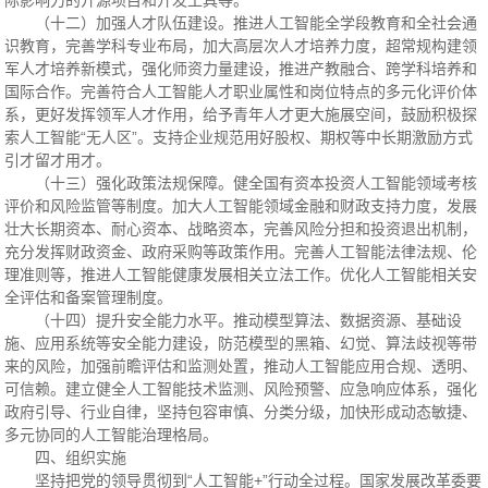
际影响力的开源项目和开发工具等。
（十二）加强人才队伍建设。推进人工智能全学段教育和全社会通
识教育，完善学科专业布局，加大高层次人才培养力度，超常规构建领
军人才培养新模式，强化师资力量建设，推进产教融合、跨学科培养和
国际合作。完善符合人工智能人才职业属性和岗位特点的多元化评价体
系，更好发挥领军人才作用，给予青年人才更大施展空间，鼓励积极探
索人工智能“无人区”。支持企业规范用好股权、期权等中长期激励方式
引才留才用才。
（十三）强化政策法规保障。健全国有资本投资人工智能领域考核
评价和风险监管等制度。加大人工智能领域金融和财政支持力度，发展
壮大长期资本、耐心资本、战略资本，完善风险分担和投资退出机制，
充分发挥财政资金、政府采购等政策作用。完善人工智能法律法规、伦
理准则等，推进人工智能健康发展相关立法工作。优化人工智能相关安
全评估和备案管理制度。
（十四）提升安全能力水平。推动模型算法、数据资源、基础设
施、应用系统等安全能力建设，防范模型的黑箱、幻觉、算法歧视等带
来的风险，加强前瞻评估和监测处置，推动人工智能应用合规、透明、
可信赖。建立健全人工智能技术监测、风险预警、应急响应体系，强化
政府引导、行业自律，坚持包容审慎、分类分级，加快形成动态敏捷、
多元协同的人工智能治理格局。
四、组织实施
坚持把党的领导贯彻到“人工智能+”行动全过程。国家发展改革委要