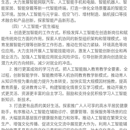
生态，大力发展智能网联汽车、人工智能手机和电脑、智能机器人、智
能家居、智能穿戴等新一代智能终端，打造一体化全场景覆盖的智能交
互环境。加快人工智能与元宇宙、低空飞行、增材制造、脑机接口等技
术融合和产品创新，探索智能产品新形态。
（四）“人工智能+”民生福祉
1. 创造更加智能的工作方式。积极发挥人工智能在创造新岗位和赋
能传统岗位方面的作用，探索人机协同的新型组织架构和管理模式，培
育发展智能代理等创新型工作形态，推动在劳动力紧缺、环境高危等岗
位应用。大力支持开展人工智能技能培训，激发人工智能创新创业和再
就业活力。加强人工智能应用就业风险评估，引导创新资源向创造就业
潜力大的方向倾斜，减少对就业的冲击。
2. 推行更富成效的学习方式。把人工智能融入教育教学全要素、全
过程，创新智能学伴、智能教师等人机协同教育教学新模式，推动育人
从知识传授为重向能力提升为本转变，加快实现大规模因材施教，提高
教育质量，促进教育公平。构建智能化情景交互学习模式，推动开展方
式更灵活、资源更丰富的自主学习。鼓励和支持全民积极学习人工智能
新知识、新技术。
3. 打造更有品质的美好生活。探索推广人人可享的高水平居民健康
助手，有序推动人工智能在辅助诊疗、健康管理、医保服务等场景的应
用，大幅提高基层医疗健康服务能力和效率。推动人工智能在繁荣文化
生产、增强文化传播、促进文化交流中展现更大作为，利用人工智能辅