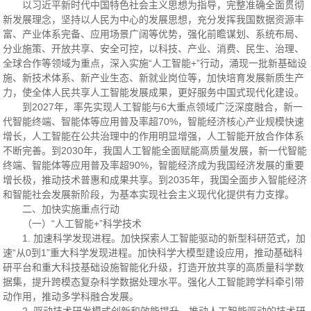
以习近平新时代中国特色社会主义思想为指导，完整准确全面贯彻
新发展理念，坚持以人民为中心的发展思想，充分发挥我国数据资源丰
富、产业体系完备、应用场景广阔等优势，强化前瞻谋划、系统布局、
分业施策、开放共享、安全可控，以科技、产业、消费、民生、治理、
全球合作等领域为重点，深入实施“人工智能+”行动，涌现一批新基础设
施、新技术体系、新产业生态、新就业岗位等，加快培育发展新质生产
力，使全体人民共享人工智能发展成果，更好服务中国式现代化建设。
到2027年，率先实现人工智能与6大重点领域广泛深度融合，新一
代智能终端、智能体等应用普及率超70%，智能经济核心产业规模快速
增长，人工智能在公共治理中的作用明显增强，人工智能开放合作体系
不断完善。到2030年，我国人工智能全面赋能高质量发展，新一代智能
终端、智能体等应用普及率超90%，智能经济成为我国经济发展的重要
增长极，推动技术普惠和成果共享。到2035年，我国全面步入智能经济
和智能社会发展新阶段，为基本实现社会主义现代化提供有力支撑。
二、加快实施重点行动
（一）“人工智能+”科学技术
1. 加速科学发现进程。加快探索人工智能驱动的新型科研范式，加
速“从0到1”重大科学发现进程。加快科学大模型建设应用，推动基础科
研平台和重大科技基础设施智能化升级，打造开放共享的高质量科学数
据集，提升跨模态复杂科学数据处理水平。强化人工智能跨学科牵引带
动作用，推动多学科融合发展。