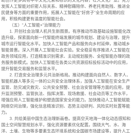
助创作更多具有中华文化元素和标识的文化内容，壮大文化产业。充分
发挥人工智能对织密人际关系、精神慰藉陪伴、养老托育助残、推进全
民健身等方面的重要作用，拓展人工智能在“好房子”全生命周期的应
用，积极构建更有温度的智能社会。
（五）“人工智能+”治理能力
1. 开创社会治理人机共生新图景。有序推动市政基础设施智能化改
造升级，探索面向新一代智能终端发展的城市规划、建设与治理，提升
城市运行智能化水平。加快人工智能产品和服务向乡村延伸，推动城乡
智能普惠。深入开展人工智能社会实验。安全稳妥有序推进人工智能在
政务领域应用，打造精准识别需求、主动规划服务、全程智能办理的政
务服务新模式。加快人工智能在各类公共资源招标投标活动中的应用，
提升智能交易服务和监管水平。
2. 打造安全治理多元共治新格局。推动构建面向自然人、数字人、
智能机器人等多元一体的公共安全治理体系，加强人工智能在安全生产
监管、防灾减灾救灾、公共安全预警、社会治安管理等方面的应用，提
升监测预警、监管执法、指挥决策、现场救援、社会动员等工作水平，
增强应用人工智能维护和塑造国家安全的能力。加快推动人工智能赋能
网络空间治理，强化信息精准识别、态势主动研判、风险实时处置等能
力。
3. 共绘美丽中国生态治理新画卷。提高空天地海一体化动态感知和
国土空间智慧规划水平，强化资源要素优化配置。围绕大气、水、海
洋、土壤、生物等多要素生态环境系统和全国碳市场建设等，提升人工