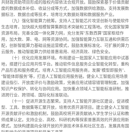
共财政资助项目形成的版权内容依法合规开放。鼓励探索基于价值贡献
度的数据成本补偿、收益分成等方式，加强数据供给激励。支持发展数
据标注、数据合成等技术，培育壮大数据处理和数据服务产业。
（九）强化智能算力统筹。支持人工智能芯片攻坚创新与使能软件
生态培育，加快超大规模智算集群技术突破和工程落地。优化国家智算
资源布局，完善全国一体化算力网，充分发挥“东数西算”国家枢纽作
用，加大数、算、电、网等资源协同。加强智能算力互联互通和供需匹
配，创新智能算力基础设施运营模式，鼓励发展标准化、可扩展的算力
云服务，推动智能算力供给普惠易用、经济高效、绿色安全。
（十）优化应用发展环境。布局建设一批国家人工智能应用中试基
地，搭建行业应用共性平台。推动软件信息服务企业智能化转型，重构
产品形态和服务模式。培育人工智能应用服务商，发展“模型即服务”、
“智能体即服务”等，打造人工智能应用服务链。健全人工智能应用场景
建设指引、开放度评价与激励政策，完善应用试错容错管理制度。加强
知识产权保护、转化与协同应用。加快重点领域人工智能标准研制，推
进跨行业、跨领域、国际化标准联动。
（十一）促进开源生态繁荣。支持人工智能开源社区建设，促进模
型、工具、数据集等汇聚开放，培育优质开源项目。建立健全人工智能
开源贡献评价和激励机制，鼓励高校将开源贡献纳入学生学分认证和教
师成果认定。支持企业、高校、科研机构等探索普惠高效的开源应用新
模式。加快构建面向全球开放的开源技术体系和社区生态，发展具有国