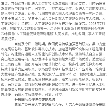
决议，并强调共同促进人工智能技术发展和应用的必要性，同时确保其
发展过程中的安全性、可靠性、可控性和公平性，促进人工智能技术赋
能人类社会发展。此外，我国曾在联合国人权理事会第五十三届会议、
第五十五届会议、第五十六届会议分别就人工智能促进残疾人权利、人
工智能促进儿童权利、人工智能促进妇女权利作共同发言。2025年7月
4日，我国在人权理事会第五十九届会议技术援助主题年度研讨会代表
70余国作“人工智能促进无障碍建设”共同发言，推动各国共享人工智能
发展成果。
当前及今后一段时期，我国仍需持续加强基础研究，集中力量
攻克高端芯片、基础软件等核心技术，加速基础理论突破向工程化落地
转化，构建面向通用人工智能的原创性技术体系，坚持科技自立自强，
突出场景应用导向。充分发挥丰富场景和超大规模市场优势，适度超前
建设网络设施，组织开展算力强基揭榜行动，稳步推动优化算力布局，
持续丰富算力应用场景，以场景需求牵引技术迭代和产业升级，培育壮
大数字经济发展新动能。加快实施“人工智能+”行动，积极推进人工智能
技术在重点领域、重点场景的纵深应用，着力培育智能制造、智慧城
市、医疗诊断、教育服务等领域的超级智能体。进一步完善促进人工智
能高质量发展的政策支持体系，营造激励研发创新和应用推广的友好生
态环境，确保人工智能安全、可靠、可控。
开展国际合作弥合智能鸿沟
我国广泛开展人工智能国际合作，为弥合全球智能鸿沟作出哪