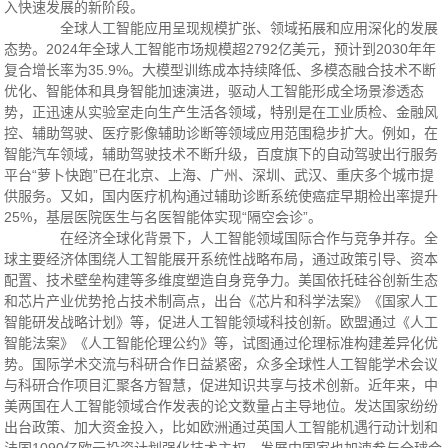
入快速发展的新阶段。
全球人工智能应用呈现规模扩张、领域拓展和应用深化的发展
态势。2024年全球人工智能市场规模超2792亿美元，预计到2030年年
复合增长率为35.9%。大模型训练成本持续降低、多模态融合技术不断
优化、智能体和具身智能加速演进，驱动人工智能形成全场景渗透态
势，正迅速从实验室走向生产生活各领域，特别是在工业质检、金融风
控、辅助驾驶、医疗影像辅助诊断等领域应用范围稳步扩大。例如，在
智能汽车领域，辅助驾驶技术不断升级，百度旗下的自动驾驶出行服务
平台“萝卜快跑”已在北京、上海、广州、深圳、武汉、重庆多个城市提
供服务。又如，国内医疗机构通过辅助诊断系统使癌症早期检出率提升
25%，基层医院医生与名医智能体实现“隔空会诊”。
在经济全球化背景下，人工智能领域国际合作与竞争并存。全
球主要经济体围绕人工智能展开系统性战略布局，通过政策引导、资本
配置、技术壁垒构建等多维度塑造自身竞争力。美国依托硅谷创新生态
和芯片产业优势抢占技术制高点，出台《芯片和科学法案》《国家人工
智能研发战略计划》等，促进人工智能领域科技创新。欧盟通过《人工
智能法案》《人工智能伦理公约》等，试图通过伦理标准构建差异化优
势。国际学术交流与科研合作日益紧密，众多全球性人工智能学术会议
与科研合作项目汇聚各方智慧，促进知识共享与技术创新。近年来，中
美两国在人工智能领域合作发表的论文数量占主导地位。发达国家纷纷
出台政策、加大资金投入，比如欧洲通过英国人工智能机遇行动计划和