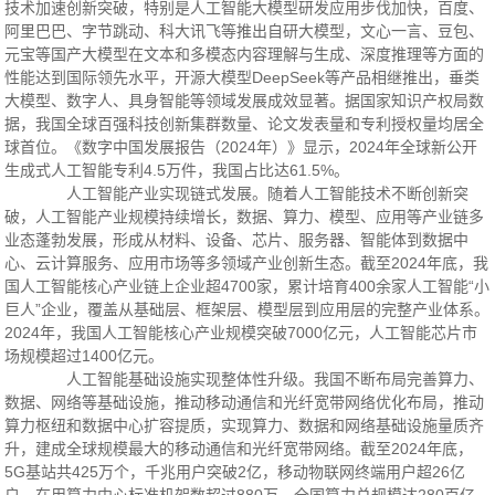
技术加速创新突破，特别是人工智能大模型研发应用步伐加快，百度、
阿里巴巴、字节跳动、科大讯飞等推出自研大模型，文心一言、豆包、
元宝等国产大模型在文本和多模态内容理解与生成、深度推理等方面的
性能达到国际领先水平，开源大模型DeepSeek等产品相继推出，垂类
大模型、数字人、具身智能等领域发展成效显著。据国家知识产权局数
据，我国全球百强科技创新集群数量、论文发表量和专利授权量均居全
球首位。《数字中国发展报告（2024年）》显示，2024年全球新公开
生成式人工智能专利4.5万件，我国占比达61.5%。
人工智能产业实现链式发展。随着人工智能技术不断创新突
破，人工智能产业规模持续增长，数据、算力、模型、应用等产业链多
业态蓬勃发展，形成从材料、设备、芯片、服务器、智能体到数据中
心、云计算服务、应用市场等多领域产业创新生态。截至2024年底，我
国人工智能核心产业链上企业超4700家，累计培育400余家人工智能“小
巨人”企业，覆盖从基础层、框架层、模型层到应用层的完整产业体系。
2024年，我国人工智能核心产业规模突破7000亿元，人工智能芯片市
场规模超过1400亿元。
人工智能基础设施实现整体性升级。我国不断布局完善算力、
数据、网络等基础设施，推动移动通信和光纤宽带网络优化布局，推动
算力枢纽和数据中心扩容提质，实现算力、数据和网络基础设施量质齐
升，建成全球规模最大的移动通信和光纤宽带网络。截至2024年底，
5G基站共425万个，千兆用户突破2亿，移动物联网终端用户超26亿