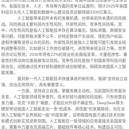
法国1090亿欧元投资计划强化技术主权。发展中国家也加速参与全球合
作。各国在技术、人才、市场等方面的竞争日益激烈，预计2025年美国
科技巨头在人工智能和数据中心建设投资总额将超3200亿美元。
人工智能带来前所未有的发展机遇，也带来前所未遇的风险挑
战。风险挑战主要包括内生性风险、外部性风险、竞争性风险等。其
中，内生性风险是指人工智能技术存在算法偏见、隐私泄露、数据安全
等问题，可能导致决策不公平、对特定群体产生歧视、侵犯用户权益、
虚假传播等误导公众的风险。外部性风险是指人工智能可能引发就业结
构调整等风险，比如部分工作岗位被替代，进而带来就业压力等。世界
经济论坛预测，2030年将有22%的就业机会面临变革，大量程序性、重
复性的劳动岗位面临被淘汰风险。竞争性风险是指个别国家将科技问题
政治化，试图通过技术封锁和遏制形成创新壁垒，阻碍其他国家人工智
能发展。
面对新一代人工智能技术快速演进的新形势，强调“坚持自立自
强、突出应用导向”，具有重要意义。
一方面，坚持自立自强，掌握发展主动权。当前国际形势复杂
多变，人工智能领域竞争激烈，技术封锁与遏制风险加剧，只有依靠自
身力量，攻克“卡脖子”难题，才能应对外部不确定性。DeepSeek等大
模型带动我国人工智能走出一条“低成本、高性能”的发展路径，也在全
球人工智能产业界掀起一股“中国浪潮”，证明我国有能力通过技术创新
和模式创新实现逆势突围。人工智能在一些领域的应用直接关系国家安
全，需集中力量攻克高端芯片、基础软件等核心技术，构建自主可控、