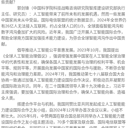
些贡献？
郭剑锋（中国科学院科技战略咨询研究院智库建设研究部执行
主任、研究员）：人工智能带来了前所未有的发展机遇，然而一些发展
中国家尚未从中受益。国际电信联盟的统计数据显示，2024年全世界仍
有26亿人无法接入互联网，约占全球人口的1/3，全球面临智能鸿沟和
数字鸿沟叠加扩大的风险。近年来，我国广泛开展人工智能国际合作，
帮助全球南方国家加强技术能力建设，为弥合全球智能鸿沟作出中国贡
献。
倡导推动人工智能公平普惠发展。2023年10月，我国提出
《全球人工智能治理倡议》，强调增强发展中国家在人工智能全球治理
中的代表性和发言权，确保各国人工智能发展与治理的权利平等、机会
平等、规则平等，开展面向发展中国家的国际合作与援助，不断弥合智
能鸿沟和治理能力差距。2024年7月，我国推动第七十八届联合国大会
协商一致通过加强人工智能能力建设国际合作决议，积极动员并凝聚形
成国际政治共识。同年，在二十国集团领导人第十九次峰会上，习近平
主席强调，要加强人工智能国际治理和合作，确保人工智能向善、造福
全人类。
搭建合作平台与机制。我国同赞比亚共同发起成立人工智能能
力建设国际合作之友小组，自2024年12月举办首次会议以来，小组不
断壮大。2025年5月，中赞两国在联合国总部共同举办人工智能能力建
设国际合作之友小组主题活动，70多个国家及联合国、国际电信联盟等