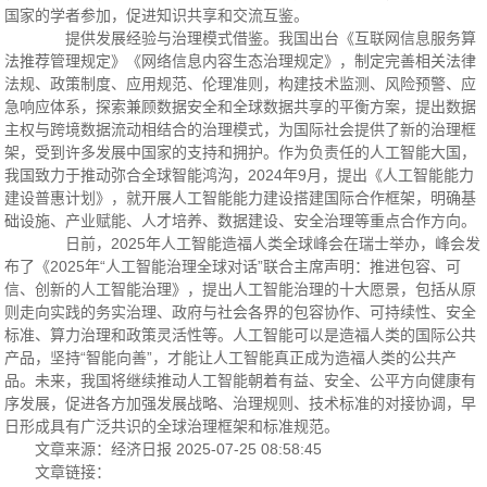
国家的学者参加，促进知识共享和交流互鉴。
提供发展经验与治理模式借鉴。我国出台《互联网信息服务算
法推荐管理规定》《网络信息内容生态治理规定》，制定完善相关法律
法规、政策制度、应用规范、伦理准则，构建技术监测、风险预警、应
急响应体系，探索兼顾数据安全和全球数据共享的平衡方案，提出数据
主权与跨境数据流动相结合的治理模式，为国际社会提供了新的治理框
架，受到许多发展中国家的支持和拥护。作为负责任的人工智能大国，
我国致力于推动弥合全球智能鸿沟，2024年9月，提出《人工智能能力
建设普惠计划》，就开展人工智能能力建设搭建国际合作框架，明确基
础设施、产业赋能、人才培养、数据建设、安全治理等重点合作方向。
日前，2025年人工智能造福人类全球峰会在瑞士举办，峰会发
布了《2025年“人工智能治理全球对话”联合主席声明：推进包容、可
信、创新的人工智能治理》，提出人工智能治理的十大愿景，包括从原
则走向实践的务实治理、政府与社会各界的包容协作、可持续性、安全
标准、算力治理和政策灵活性等。人工智能可以是造福人类的国际公共
产品，坚持“智能向善”，才能让人工智能真正成为造福人类的公共产
品。未来，我国将继续推动人工智能朝着有益、安全、公平方向健康有
序发展，促进各方加强发展战略、治理规则、技术标准的对接协调，早
日形成具有广泛共识的全球治理框架和标准规范。
文章来源：经济日报 2025-07-25 08:58:45
文章链接：