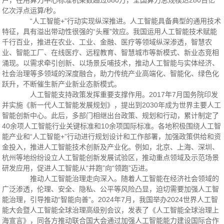
户，在用算力中心标准机架数超过880万，全国算力总规模达280百亿
亿次浮点运算/秒。
“人工智能+”行动实现纵深推进。人工智能具备典型的通用技术
特征，具有溢出带动性很强的“头雁”效应。我国运用人工智能技术赋能
千行百业，推进在农业、工业、金融、医疗等领域纵深渗透，智慧农
业、智能工厂、在线医疗、远程教育、智慧城市等新模式、新业态竞相
涌现。以需求牵引创新、以场景反哺技术，推动人工智能与实体经济、
社会治理等多领域的深度融合，助力传统产业高端化、智能化、绿色化
跃升，不断催生新产业新业态新模式。
人工智能支持政策发挥重要支撑作用。2017年7月国务院印发
并实施《新一代人工智能发展规划》，提出到2030年成为世界主要人工
智能创新中心。此后，多部门相继出台政策、规划和行动，累计制定了
40余项人工智能行业关键标准和10余项国际标准。各地积极围绕人工智
能产业和“人工智能+”行动进行规划设计和工作部署，加强政策供给和资
金投入，推进人工智能技术创新及产业化。例如，北京、上海、深圳、
杭州等地纷纷设立人工智能创新发展试验区，推动重点领域及示范场景
研发应用，促进人工智能从“并跑”向“领跑”迈进。
推动人工智能治理走向深入。随着人工智能在经济社会领域的
广泛渗透，伦理、安全、隐私、公平等风险凸显，迫切需要加强人工智
能治理，引导推动“智能向善”。2024年7月，我国举办2024世界人工智
能大会暨人工智能全球治理高级别会议，发表了《人工智能全球治理上
海宣言》，同各方推动联合国大会通过加强人工智能能力建设国际合作