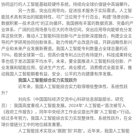
协同运行的人工智能基础软硬件系统，持续向全球价值链中高端攀升。
另一方面，突出应用导向，促进技术服务于实际需求。人工智
能技术具有突出的赋能特性，可广泛应用于千行百业，构建“场景创新—
数据积累—技术迭代”的正向循环。我国拥有丰富的数据资源、完备的产
业体系、广阔的应用场景与巨大的市场空间，突出应用导向能够充分发
挥这些优势，推动人工智能科技创新与产业创新深度融合，构建企业主
导的产学研用协同创新体系，助力传统产业改造升级，开辟战略性新兴
产业和未来产业发展新赛道。我国人工智能专利数量占全球总量的近
70%，稳居全球第一位，但高价值专利占比仍有待提升，科技成果转化
率也低于发达国家平均水平。未来，要全面推进人工智能科技创新、产
业发展和赋能应用，促进生产方式、商业模式、消费模式全面变革，推
动我国人工智能朝着有益、安全、公平的方向健康有序发展。
我国人工智能综合实力实现跃升
近年来，我国人工智能综合实力取得哪些整体性、系统性跃
升？
刘向东（中国国际经济交流中心科研信息部副部长、研究
员）：我国高度重视人工智能发展。2024年“人工智能+”首次被写入
《政府工作报告》，同年中央经济工作会议提出开展“人工智能+”行动。
经过多年努力，我国人工智能综合实力实现整体性、系统性跃升，在全
球价值链分工中的地位越发重要。
人工智能技术实现从“跟跑”到“并跑”。近年来，我国人工智能