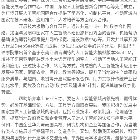
国际组织参会，共同探讨人工智能公平普惠发展。中国—金砖国家人工
智能发展与合作中心、中国—东盟人工智能创新合作中心等先后成立，
为广泛开展人工智能国际合作提供了常态化、机制化平台，推动区域内
国家在技术研发、应用推广、人才培养等方面深入合作。
开展技术援助与合作项目。通过共建“一带一路”数字合作网
络，加强与发展中国家在人工智能基础设施建设方面的合作，包括帮助
基础设施薄弱的国家提升网络带宽、建设数据中心等。开发并共享开源
大模型DeepSeek等技术成果，促进形成更公平的竞争环境。阿里巴巴
达摩院推出首个基于东南亚语言训练的人工智能大模型版本SeaLLM，
填补了东南亚地区缺乏本土大语言模型的空白，推动了当地人工智能开
发和应用。通过技术合作、转让等方式，将成熟的人工智能技术应用于
发展中国家，赋能农业、医疗、教育等领域，提升了当地的生产效率和
服务质量。与越南、老挝等开展深度研发合作，助力其提升传统产业智
能化水平。同埃及合作启动“数字埃及建设者”计划，促进其加快数字化
转型。
帮助培养本土专业人才。要在人工智能领域占领先机、赢得优
势，必须在基础理论、方法、工具等方面取得突破。我国积极为发展中
国家提供人工智能领域的培训，包括专业技术、政策制度、伦理道德
等，提高当地政府官员和企业管理人员对人工智能的认知与应用水平。
例如，中国企业华为与泰国高校、研究机构和企业等加强合作，为当地
各类人才施展才华搭建平台、创造条件。又如，鼓励我国的高校、科研
机构与国外同行开展学术交流活动、举办国际学术会议等，邀请发展中