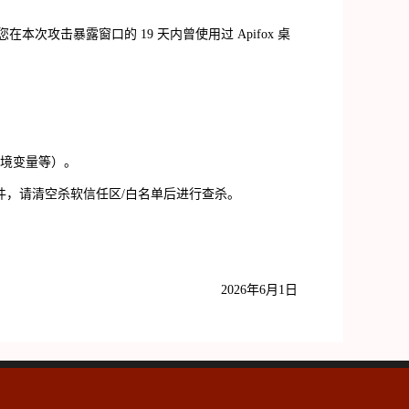
您在本次攻击暴露窗口的
19
天内曾使用过
Apifox
桌
境变量等）。
件，请清空杀软信任区
/
白名单后进行查杀。
2026
年
6
月
1
日