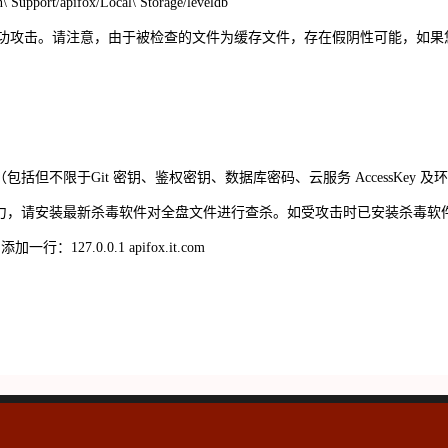
n\ Support/apifox/Local\ Storage/leveldb
功攻击。请注意，由于被检查的文件为缓存文件，存在假阴性可能，如果
（包括但不限于
Git
密钥、鉴权密钥、数据库密码、云服务
AccessKey
及环
力，请安装最新杀毒软件对全盘文件进行查杀。如受攻击时已安装杀毒软
，添加一行：
127.0.0.1 apifox.it.com