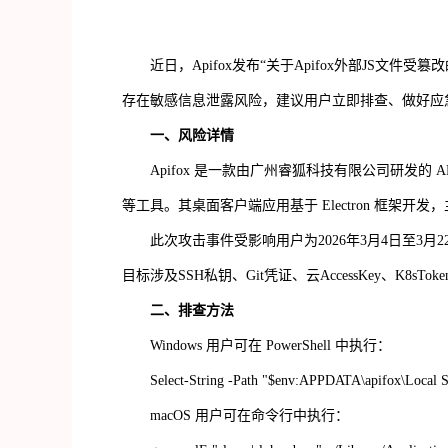
近日，
Apifox
发布
“
关于
Apifox
外部
JS
文件受篡改
存在敏感信息泄露风险，建议用户立即排查、做好应
一、风险详情
Apifox
是一款由广州睿狐科技有限公司研发的
A
等工具。其桌面客户端应用基于
Electron
框架开发，
此次攻击事件受影响用户为
2026
年
3
月
4
日至
3
月
2
目标涉及
SSH
私钥、
Git
凭证、云
AccessKey
、
K8sToke
二、排查方法
Windows
用户可在
PowerShell
中执行：
Select-String -Path "$env:APPDATA\apifox\Local Stor
macOS
用户可在命令行中执行：