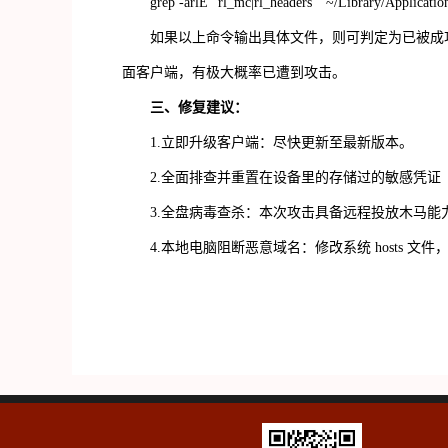
grep -arlE "rl_mc|rl_headers " ~/Library/Applicatio
如果以上命令输出具体文件，则可判定为已被成
面客户端，有极大概率已遭到攻击。
三、修复建议：
1.
立即升级客户端：尽快更新至最新版本。
2.
全面排查并重置在设备里的存储过的敏感凭证
3.
全盘病毒查杀：本次攻击具备远程投放木马能
4.
本地电脑阻断恶意域名：修改系统
hosts
文件