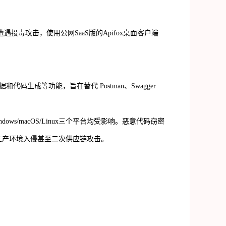
遭遇投毒攻击，使用公网
SaaS
版的
Apifox
桌面客户端
据和代码生成等功能，旨在替代
Postman
、
Swagger
ndows/macOS/Linux
三个平台均受影响。恶意代码窃密
生产环境入侵甚至二次供应链攻击。