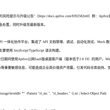
的风险提示与升级公告
”
（
https://docs.apifox.com/8392582m0
）称：
Apifox
急处置，同时升级至最新版本。
PI
一体化协作平台，集成了
API
文档管理、调试、自动化测试、
Mock
数
主要使用
JavaScript/TypeScript
语言构建。
2
日期间使用
Apifox
公网
SaaS
版桌面客户端（版本低于
2.8.19
）的用户，
Wi
n
等重要敏感信息，可能造成企业高价值资产泄露，引发代码仓库劫持、
age\leveldb\ *" -Pattern "rl_mc ", "rl_headers " -List | Select-Object Path