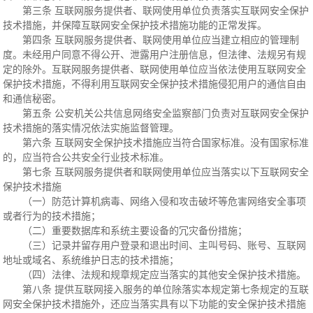
第三条 互联网服务提供者、联网使用单位负责落实互联网安全保护
技术措施，并保障互联网安全保护技术措施功能的正常发挥。
第四条 互联网服务提供者、联网使用单位应当建立相应的管理制
度。未经用户同意不得公开、泄露用户注册信息，但法律、法规另有规
定的除外。互联网服务提供者、联网使用单位应当依法使用互联网安全
保护技术措施，不得利用互联网安全保护技术措施侵犯用户的通信自由
和通信秘密。
第五条 公安机关公共信息网络安全监察部门负责对互联网安全保护
技术措施的落实情况依法实施监督管理。
第六条 互联网安全保护技术措施应当符合国家标准。没有国家标准
的，应当符合公共安全行业技术标准。
第七条 互联网服务提供者和联网使用单位应当落实以下互联网安全
保护技术措施
（一）防范计算机病毒、网络入侵和攻击破坏等危害网络安全事项
或者行为的技术措施；
（二）重要数据库和系统主要设备的冗灾备份措施；
（三）记录并留存用户登录和退出时间、主叫号码、账号、互联网
地址或域名、系统维护日志的技术措施；
（四）法律、法规和规章规定应当落实的其他安全保护技术措施。
第八条 提供互联网接入服务的单位除落实本规定第七条规定的互联
网安全保护技术措施外，还应当落实具有以下功能的安全保护技术措施