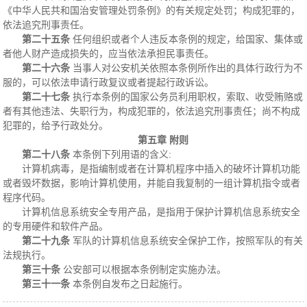
《中华人民共和国治安管理处罚条例》的有关规定处罚；构成犯罪的，
依法追究刑事责任。
第二十五条
任何组织或者个人违反本条例的规定，给国家、集体或
者他人财产造成损失的，应当依法承担民事责任。
第二十六条
当事人对公安机关依照本条例所作出的具体行政行为不
服的，可以依法申请行政复议或者提起行政诉讼。
第二十七条
执行本条例的国家公务员利用职权，索取、收受贿赂或
者有其他违法、失职行为，构成犯罪的，依法追究刑事责任；尚不构成
犯罪的，给予行政处分。
第五章 附则
第二十八条
本条例下列用语的含义:
计算机病毒，是指编制或者在计算机程序中插入的破坏计算机功能
或者毁坏数据，影响计算机使用，并能自我复制的一组计算机指令或者
程序代码。
计算机信息系统安全专用产品，是指用于保护计算机信息系统安全
的专用硬件和软件产品。
第二十九条
军队的计算机信息系统安全保护工作，按照军队的有关
法规执行。
第三十条
公安部可以根据本条例制定实施办法。
第三十一条
本条例自发布之日起施行。