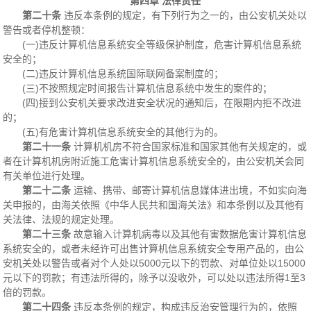
第四章 法律责任
第二十条
违反本条例的规定，有下列行为之一的，由公安机关处以
警告或者停机整顿：
(一)违反计算机信息系统安全等级保护制度，危害计算机信息系统
安全的；
(二)违反计算机信息系统国际联网备案制度的；
(三)不按照规定时间报告计算机信息系统中发生的案件的；
(四)接到公安机关要求改进安全状况的通知后，在限期内拒不改进
的；
(五)有危害计算机信息系统安全的其他行为的。
第二十一条
计算机机房不符合国家标准和国家其他有关规定的，或
者在计算机机房附近施工危害计算机信息系统安全的，由公安机关会同
有关单位进行处理。
第二十二条
运输、携带、邮寄计算机信息媒体进出境，不如实向海
关申报的，由海关依照《中华人民共和国海关法》和本条例以及其他有
关法律、法规的规定处理。
第二十三条
故意输入计算机病毒以及其他有害数据危害计算机信息
系统安全的，或者未经许可出售计算机信息系统安全专用产品的，由公
安机关处以警告或者对个人处以5000元以下的罚款、对单位处以15000
元以下的罚款；有违法所得的，除予以没收外，可以处以违法所得1至3
倍的罚款。
第二十四条
违反本条例的规定，构成违反治安管理行为的，依照