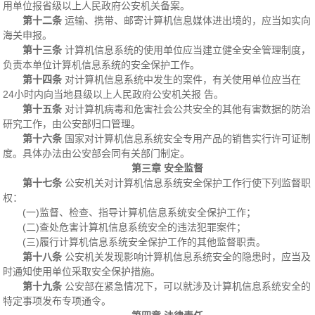
用单位报省级以上人民政府公安机关备案。
第十二条
运输、携带、邮寄计算机信息媒体进出境的，应当如实向
海关申报。
第十三条
计算机信息系统的使用单位应当建立健全安全管理制度，
负责本单位计算机信息系统的安全保护工作。
第十四条
对计算机信息系统中发生的案件，有关使用单位应当在
24小时内向当地县级以上人民政府公安机关报 告。
第十五条
对计算机病毒和危害社会公共安全的其他有害数据的防治
研究工作，由公安部归口管理。
第十六条
国家对计算机信息系统安全专用产品的销售实行许可证制
度。具体办法由公安部会同有关部门制定。
第三章 安全监督
第十七条
公安机关对计算机信息系统安全保护工作行使下列监督职
权：
(一)监督、检查、指导计算机信息系统安全保护工作；
(二)查处危害计算机信息系统安全的违法犯罪案件；
(三)履行计算机信息系统安全保护工作的其他监督职责。
第十八条
公安机关发现影响计算机信息系统安全的隐患时，应当及
时通知使用单位采取安全保护措施。
第十九条
公安部在紧急情况下，可以就涉及计算机信息系统安全的
特定事项发布专项通令。