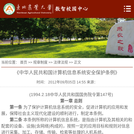
当前位置：
首页
>>
规章制度
>>
法律法规
>> 正文
《中华人民共和国计算机信息系统安全保护条例》
时间： 2012年09月05日 14:55 来源：
(1994.2.18中华人民共和国国务院令第147号)
第一章 总则
第一条
为了保护计算机信息系统的安全，促进计算机的应用和发
展，保障社会主义现代化建设的顺利进行，制定本条例。
第二条
本条例所称的计算机信息系统，是指由计算机及其相关的和
配套的设备、设施(含网络)构成的，按照一定的应用目标和规则对信息
进行采集、加工、存储、传输、检索等处理的人机系统。