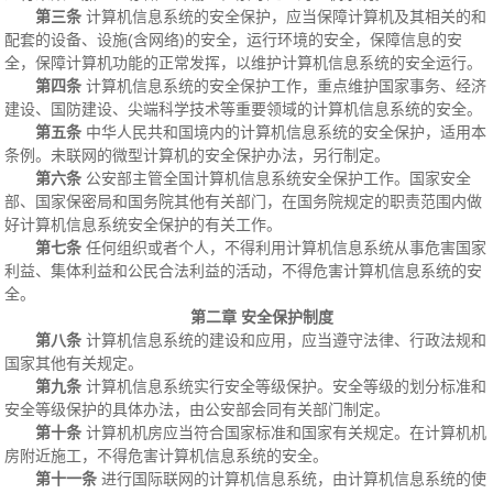
第三条
计算机信息系统的安全保护，应当保障计算机及其相关的和
配套的设备、设施(含网络)的安全，运行环境的安全，保障信息的安
全，保障计算机功能的正常发挥，以维护计算机信息系统的安全运行。
第四条
计算机信息系统的安全保护工作，重点维护国家事务、经济
建设、国防建设、尖端科学技术等重要领域的计算机信息系统的安全。
第五条
中华人民共和国境内的计算机信息系统的安全保护，适用本
条例。未联网的微型计算机的安全保护办法，另行制定。
第六条
公安部主管全国计算机信息系统安全保护工作。国家安全
部、国家保密局和国务院其他有关部门，在国务院规定的职责范围内做
好计算机信息系统安全保护的有关工作。
第七条
任何组织或者个人，不得利用计算机信息系统从事危害国家
利益、集体利益和公民合法利益的活动，不得危害计算机信息系统的安
全。
第二章 安全保护制度
第八条
计算机信息系统的建设和应用，应当遵守法律、行政法规和
国家其他有关规定。
第九条
计算机信息系统实行安全等级保护。安全等级的划分标准和
安全等级保护的具体办法，由公安部会同有关部门制定。
第十条
计算机机房应当符合国家标准和国家有关规定。在计算机机
房附近施工，不得危害计算机信息系统的安全。
第十一条
进行国际联网的计算机信息系统，由计算机信息系统的使