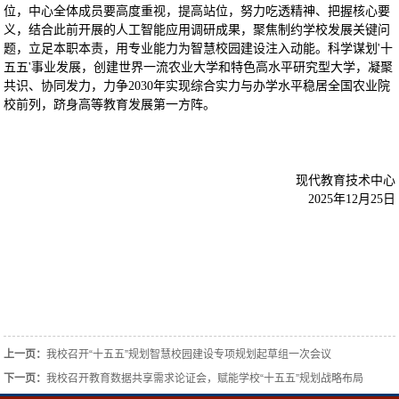
位，中心全体成员要高度重视，提高站位，努力吃透精神、把握核心要
义，结合此前开展的人工智能应用调研成果，聚焦制约学校发展关键问
题，立足本职本责，用专业能力为智慧校园建设注入动能。科学谋划'十
五五'事业发展，创建世界一流农业大学和特色高水平研究型大学，凝聚
共识、协同发力，力争2030年实现综合实力与办学水平稳居全国农业院
校前列，跻身高等教育发展第一方阵。
现代教育技术中心
2025年12月25日
上一页：
我校召开“十五五”规划智慧校园建设专项规划起草组一次会议
下一页：
我校召开教育数据共享需求论证会，赋能学校“十五五”规划战略布局