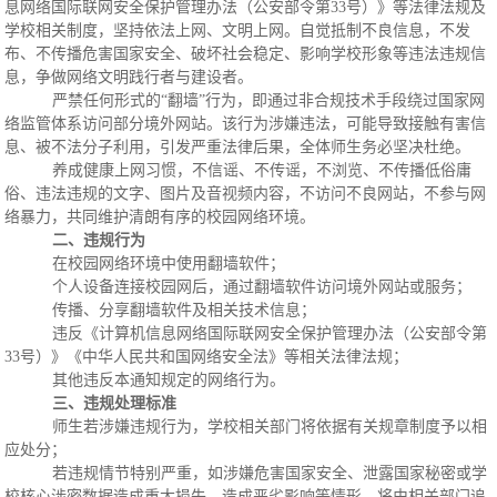
息网络国际联网安全保护管理办法（公安部令第
33号）》等法律法规及
学校相关制度，坚持依法上网、文明上网。自觉抵制不良信息，不发
布、不传播危害国家安全、破坏社会稳定、影响学校形象等违法违规信
息，争做网络文明践行者与建设者。
严禁任何形式的
“翻墙”行为，即通过非合规技术手段绕过国家网
络监管体系访问部分境外网站。该行为涉嫌违法，可能导致接触有害信
息、被不法分子利用，引发严重法律后果，全体师生务必坚决杜绝。
养成健康上网习惯，不信谣、不传谣，不浏览、不传播低俗庸
俗、违法违规的文字、图片及音视频内容，不访问不良网站，不参与网
络暴力，共同维护清朗有序的校园网络环境。
二、违规行为
在校园网络环境中使用翻墙软件；
个人设备连接校园网后，通过翻墙软件访问境外网站或服务；
传播、分享翻墙软件及相关技术信息；
违反《计算机信息网络国际联网安全保护管理办法（公安部令第
33号）》《中华人民共和国网络安全法》等相关法律法规；
其他违反本通知规定的网络行为。
三、违规处理标准
师生若涉嫌违规行为，学校相关部门将依据有关规章制度予以相
应处分；
若违规情节特别严重，如涉嫌危害国家安全、泄露国家秘密或学
校核心涉密数据造成重大损失、造成恶劣影响等情形，将由相关部门追