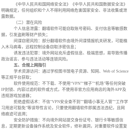
《中华人民共和国网络安全法》《中华人民共和国数据安全法》
明确规定，任何组织和个人不得利用网络危害国家安全、非法收集或泄
露数据。
（二）潜在风险
个人信息泄露：翻墙软件可能窃取账号密码、支付信息等敏感数
据，引发盗刷等财产损失；
间谍窃密风险：部分翻墙软件由境外间谍情报机关研发，可能植
入木马病毒，远程控制设备窃取涉密信息；
诱发违法犯罪：境外网站充斥虚假信息、极端思想，易导致传播
政治谣言、参与违法活动等连锁风险。
五、合规上网指引
学术资源访问：通过学校图书馆电子资源、知网、
Web of Science
等正规平台获取；
软件使用规范：不下载、不使用
“VPN”“梯子”“机场”等任何突破
IP封锁、内容过滤的软件或方式，不使用非官方应用商店的海外APP及
违规游戏加速器；
拒绝虚假话术：不信
“VPN安全查不到”“翻墙小事无人管”“工作学
习用途可豁免”等误导性言论，只要使用翻墙软件即属违法违纪，且网
络痕迹可追溯；
安全防护措施：不向境外网站提交身份证号、银行卡等敏感信
息，定期更新设备操作系统及安全软件，修补漏洞，对重要软件设置复