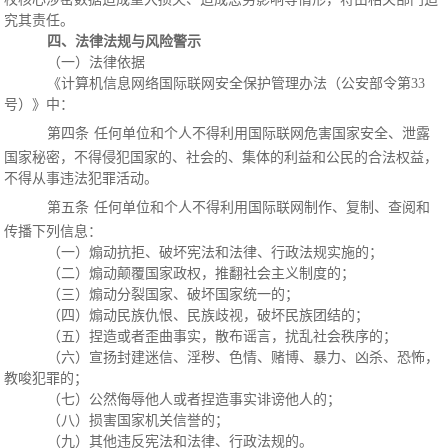
究其责任。
四、法律法规与风险警示
（一）法律依据
《计算机信息网络国际联网安全保护管理办法（公安部令第
33
号）》中：
第四条
任何单位和个人不得利用国际联网危害国家安全、泄露
国家秘密，不得侵犯国家的、社会的、集体的利益和公民的合法权益，
不得从事违法犯罪活动。
第五条
任何单位和个人不得利用国际联网制作、复制、查阅和
传播下列信息：
（一）煽动抗拒、破坏宪法和法律、行政法规实施的；
（二）煽动颠覆国家政权，推翻社会主义制度的；
（三）煽动分裂国家、破坏国家统一的；
（四）煽动民族仇恨、民族歧视，破坏民族团结的；
（五）捏造或者歪曲事实，散布谣言，扰乱社会秩序的；
（六）宣扬封建迷信、淫秽、色情、赌博、暴力、凶杀、恐怖，
教唆犯罪的；
（七）公然侮辱他人或者捏造事实诽谤他人的；
（八）损害国家机关信誉的；
（九）其他违反宪法和法律、行政法规的。