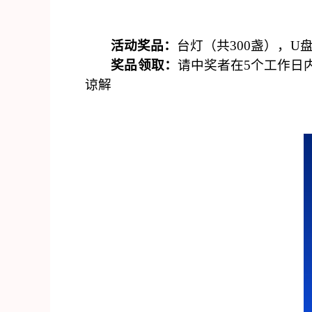
活动奖品：
台灯（共
300盏），U
奖品领取：
请中奖者在
5个工作日
谅解