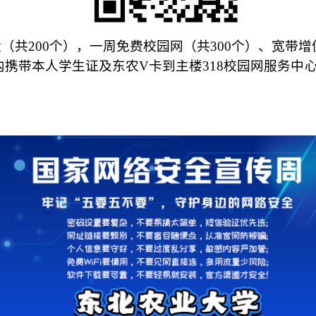
盘（共200个），一周免费校园网（共300个）、宽带增值
内携带本人学生证及东农V卡到主楼318校园网服务中