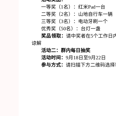
一等奖（
1名）
：
红米
Pad一台
二等奖（
2名）：山地自行车一辆
三等奖（
3名）：电动牙刷一个
优秀奖（
50名）：台灯一盏
奖品领取：
请中奖者在
5个工作日
谅解
活动二：群内每日抽奖
活动时间：
9月1
8
日至
9月22日
参与方式：
请扫描下方二维码选择