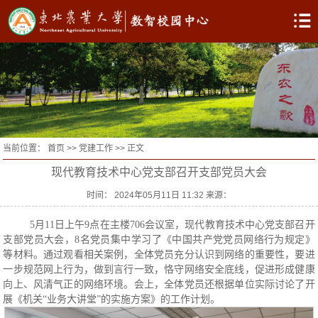
当前位置：
首页
>>
党建工作
>> 正文
现代教育技术中心党支部召开支部党员大会
时间： 2024年05月11日 11:32 来源：
5月11日上午9点在主楼706会议室，现代教育技术中心党支部召开
支部党员大会，8名党员集中学习了《中国共产党党员网络行为规定》
等材料。通过观看相关案例，全体党员充分认识到网络的重要性，要进
一步规范网上行为，做到言行一致，恪守网络安全底线，促进形成健康
向上、风清气正的网络环境。会上，全体党员还根据单位实际讨论了开
展《机关“业务大讲堂”的实施方案》的工作计划。