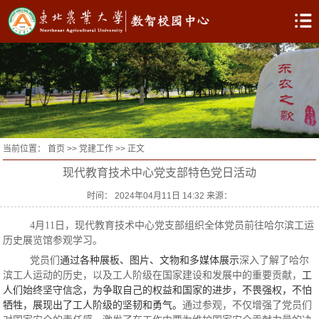
当前位置：
首页
>>
党建工作
>> 正文
现代教育技术中心党支部特色党日活动
时间： 2024年04月11日 14:32 来源：
4月11日
，现代教育技术中心党支部组织全体党员前往哈尔滨工运
历史展览馆参观学习。
党员们
通过各种展板、图片、文物和多媒体展示
深入了解了哈尔
滨工人运动的历史，以及工人阶级在国家建设和发展中的重要贡献
，
工
人们始终坚守信念，为争取自己的权益和国家的进步，不畏强权，不怕
牺牲，展现出了工人阶级的坚韧和勇气。
通过参观，不仅增强了党员们