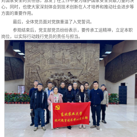
对国家安全的责任感，激发了在工作中要为维护国家安全贡献力量的决
心，同时，也使大家深刻体会到技术创新在人才培养和推动社会进步等
方面的重要作用。
最后，全体党员面对党旗重温了入党誓词。
参观结束后
，党支部
党员
纷纷表示，要传承工运精神，立足本职
岗位，以实际行动践行党员的责任与担当。